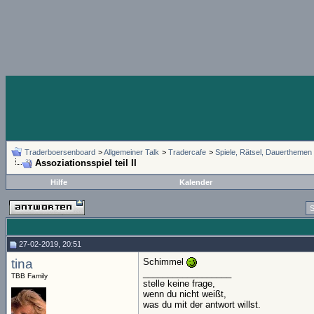
Traderboersenboard
>
Allgemeiner Talk
>
Tradercafe
>
Spiele, Rätsel, Dauerthemen
Assoziationsspiel teil II
Hilfe
Kalender
S
27-02-2019, 20:51
tina
Schimmel
__________________
TBB Family
stelle keine frage,
wenn du nicht weißt,
was du mit der antwort willst.