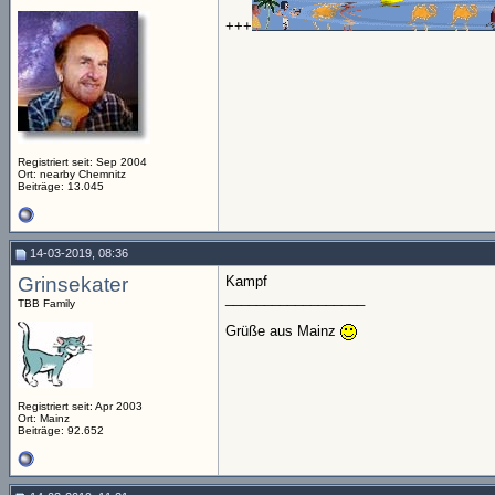
+++
Registriert seit: Sep 2004
Ort: nearby Chemnitz
Beiträge: 13.045
14-03-2019, 08:36
Grinsekater
Kampf
__________________
TBB Family
Grüße aus Mainz
Registriert seit: Apr 2003
Ort: Mainz
Beiträge: 92.652