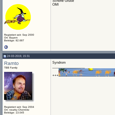
Schöne Grüße
OMI
Registriert seit: Sep 2000
Ort: Bayern
Beiträge: 82.687
24-03-2019, 15:31
Ramto
Syndrom
__________________
TBB Family
+++
Registriert seit: Sep 2004
Ort: nearby Chemnitz
Beiträge: 13.045