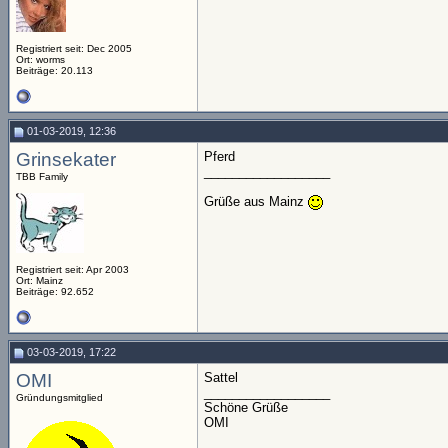
Registriert seit: Dec 2005
Ort: worms
Beiträge: 20.113
01-03-2019, 12:36
Grinsekater
Pferd
__________________
TBB Family
Grüße aus Mainz
Registriert seit: Apr 2003
Ort: Mainz
Beiträge: 92.652
03-03-2019, 17:22
OMI
Sattel
__________________
Gründungsmitglied
Schöne Grüße
OMI