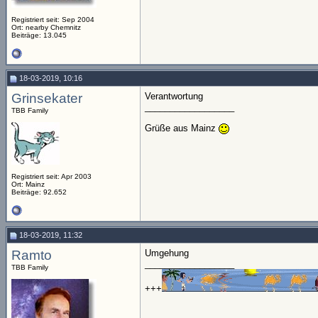
Registriert seit: Sep 2004
Ort: nearby Chemnitz
Beiträge: 13.045
18-03-2019, 10:16
Grinsekater
Verantwortung
__________________
TBB Family
Grüße aus Mainz
Registriert seit: Apr 2003
Ort: Mainz
Beiträge: 92.652
18-03-2019, 11:32
Ramto
Umgehung
__________________
TBB Family
+++