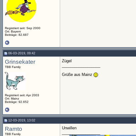
Registriert seit: Sep 2000
Ort: Bayern
Beiträge: 82.687
06-03-2019, 09:42
Grinsekater
Zügel
__________________
TBB Family
Grüße aus Mainz
Registriert seit: Apr 2003
Ort: Mainz
Beiträge: 92.652
12-03-2019, 13:02
Ramto
Unwillen
__________________
TBB Family