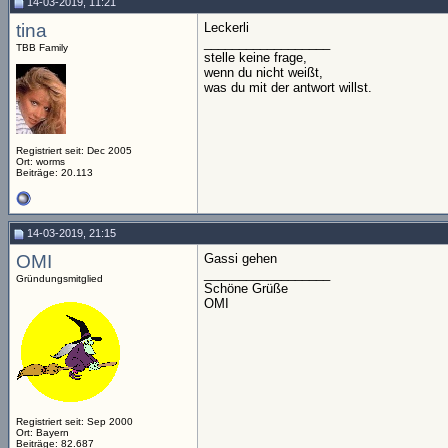
14-03-2019, 11:21
tina
Leckerli
__________________
TBB Family
stelle keine frage,
wenn du nicht weißt,
was du mit der antwort willst.
Registriert seit: Dec 2005
Ort: worms
Beiträge: 20.113
14-03-2019, 21:15
OMI
Gassi gehen
__________________
Gründungsmitglied
Schöne Grüße
OMI
Registriert seit: Sep 2000
Ort: Bayern
Beiträge: 82.687