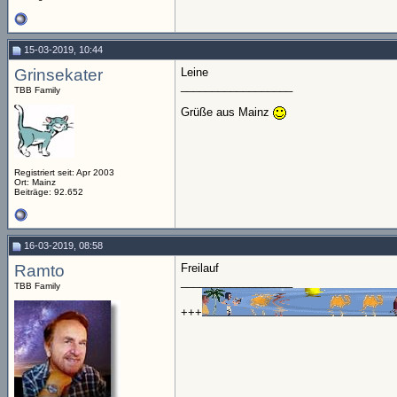
15-03-2019, 10:44
Grinsekater
Leine
__________________
TBB Family
Grüße aus Mainz
Registriert seit: Apr 2003
Ort: Mainz
Beiträge: 92.652
16-03-2019, 08:58
Ramto
Freilauf
__________________
TBB Family
+++