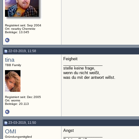
Registriert seit: Sep 2004
Ort: nearby Chemnitz
Beiträge: 13.045
22-03-2019, 11:58
tina
Feigheit
__________________
TBB Family
stelle keine frage,
wenn du nicht weißt,
was du mit der antwort willst.
Registriert seit: Dec 2005
Ort: worms
Beiträge: 20.113
23-03-2019, 11:50
OMI
Angst
__________________
Gründungsmitglied