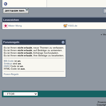
S
Lesezeichen
Mister Wong
YiGG.de
«
Vo
Forumregeln
Es ist Ihnen
nicht erlaubt
, neue Themen zu verfassen.
Es ist Ihnen
nicht erlaubt
, auf Beiträge zu antworten.
Es ist Ihnen
nicht erlaubt
, Anhänge hochzuladen.
Es ist Ihnen
nicht erlaubt
, Ihre Beiträge zu bearbeiten.
BB-Code
ist
an
.
Smileys
sind
an
.
[IMG]
Code ist
an
.
HTML-Code ist
aus
.
Foren-Regeln
Powered
Copyrigh