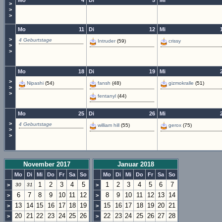
Mo
4
Di
5
Mi
>
>
>
Mo
11
Di
12
Mi
>
4 Geburtstage
Intruder
(59)
crissy
>
>
Mo
18
Di
19
Mi
>
Nipashi
(54)
fansh
(48)
gizmokralle
(51)
>
>
fentanyl
(44)
Mo
25
Di
26
Mi
>
4 Geburtstage
william hill
(55)
gerox
(75)
>
>
November 2017
Januar 2018
Mo
Di
Mi
Do
Fr
Sa
So
Mo
Di
Mi
Do
Fr
Sa
So
1
2
3
4
5
1
2
3
4
5
6
7
>
30
31
>
6
7
8
9
10
11
12
8
9
10
11
12
13
14
>
>
13
14
15
16
17
18
19
15
16
17
18
19
20
21
>
>
20
21
22
23
24
25
26
22
23
24
25
26
27
28
>
>