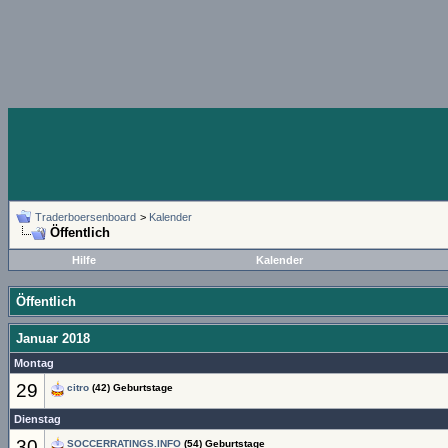
Traderboersenboard
>
Kalender
Öffentlich
Hilfe
Kalender
Öffentlich
Januar 2018
Montag
29
citro
(42) Geburtstage
Dienstag
30
SOCCERRATINGS.INFO
(54) Geburtstage