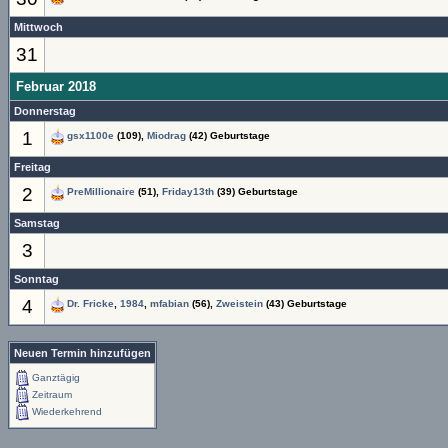
Mittwoch
31
Februar 2018
Donnerstag
1
gsx1100e
(109),
Miodrag
(42) Geburtstage
Freitag
2
PreMillionaire
(51),
Friday13th
(39) Geburtstage
Samstag
3
Sonntag
4
Dr. Fricke
,
1984
,
mfabian
(56),
Zweistein
(43) Geburtstage
Neuen Termin hinzufügen
Ganztägig
Zeitraum
Wiederkehrend