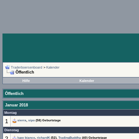
Traderboersenboard
>
Kalender
Öffentlich
Hilfe
Kalender
Öffentlich
Januar 2018
Montag
1
sierra
,
sipo
(58) Geburtstage
Dienstag
2
lupo bianco
,
richardK
(52),
TradingBuddha
(40) Geburtstage