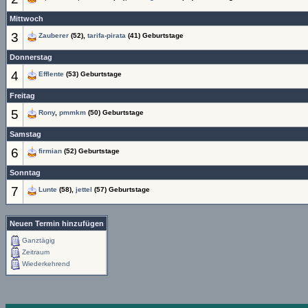
Mittwoch
3
Zauberer
(52),
tarifa-pirata
(41) Geburtstage
Donnerstag
4
Efflente
(53) Geburtstage
Freitag
5
Rony
,
pmmkm
(50) Geburtstage
Samstag
6
firmian
(52) Geburtstage
Sonntag
7
Lunte
(58),
jettel
(57) Geburtstage
Neuen Termin hinzufügen
Ganztägig
Zeitraum
Wiederkehrend