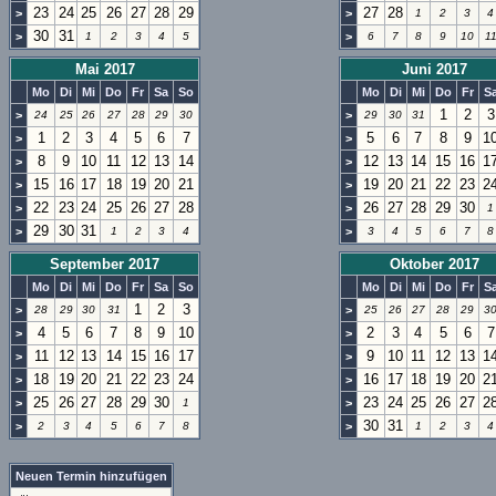
23
24
25
26
27
28
29
27
28
>
>
1
2
3
4
30
31
>
1
2
3
4
5
>
6
7
8
9
10
1
Mai 2017
Juni 2017
Mo
Di
Mi
Do
Fr
Sa
So
Mo
Di
Mi
Do
Fr
S
1
2
3
>
24
25
26
27
28
29
30
>
29
30
31
1
2
3
4
5
6
7
5
6
7
8
9
1
>
>
8
9
10
11
12
13
14
12
13
14
15
16
1
>
>
15
16
17
18
19
20
21
19
20
21
22
23
2
>
>
22
23
24
25
26
27
28
26
27
28
29
30
>
>
1
29
30
31
>
1
2
3
4
>
3
4
5
6
7
8
September 2017
Oktober 2017
Mo
Di
Mi
Do
Fr
Sa
So
Mo
Di
Mi
Do
Fr
S
1
2
3
>
28
29
30
31
>
25
26
27
28
29
3
4
5
6
7
8
9
10
2
3
4
5
6
7
>
>
11
12
13
14
15
16
17
9
10
11
12
13
1
>
>
18
19
20
21
22
23
24
16
17
18
19
20
2
>
>
25
26
27
28
29
30
23
24
25
26
27
2
>
1
>
30
31
>
2
3
4
5
6
7
8
>
1
2
3
4
Neuen Termin hinzufügen