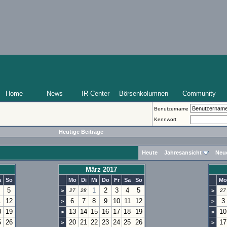
Home
News
IR-Center
Börsenkolumnen
Community
Benutzername
Kennwort
Heutige Beiträge
Heute
Jahresansicht
Neu
März 2017
a
So
Mo
Di
Mi
Do
Fr
Sa
So
Mo
5
1
2
3
4
5
>
27
28
>
27
1
12
6
7
8
9
10
11
12
3
>
>
8
19
13
14
15
16
17
18
19
10
>
>
5
26
20
21
22
23
24
25
26
17
>
>