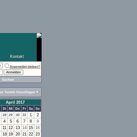
Kontakt
Angemeldet bleiben?
Suchen
en Termin hinzufügen
April 2017
Di
Mi
Do
Fr
Sa
So
1
2
28
29
30
31
4
5
6
7
8
9
11
12
13
14
15
16
18
19
20
21
22
23