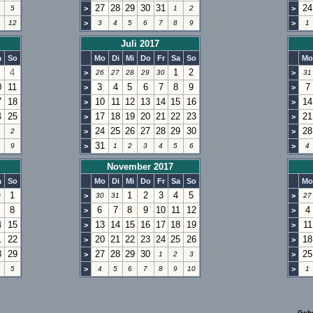
27
28
29
30
31
24
5
>
1
2
>
1
12
>
3
4
5
6
7
8
9
>
1
Juli 2017
a
So
Mo
Di
Mi
Do
Fr
Sa
So
Mo
4
1
2
>
26
27
28
29
30
>
31
0
11
3
4
5
6
7
8
9
7
>
>
7
18
10
11
12
13
14
15
16
14
>
>
4
25
17
18
19
20
21
22
23
21
>
>
24
25
26
27
28
29
30
28
2
>
>
31
9
>
1
2
3
4
5
6
>
4
November 2017
a
So
Mo
Di
Mi
Do
Fr
Sa
So
Mo
1
1
2
3
4
5
0
>
30
31
>
27
8
6
7
8
9
10
11
12
4
>
>
4
15
13
14
15
16
17
18
19
11
>
>
1
22
20
21
22
23
24
25
26
18
>
>
8
29
27
28
29
30
25
>
1
2
3
>
5
>
4
5
6
7
8
9
10
>
1
Geh