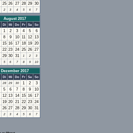
25
26
27
28
29
30
2
3
4
5
6
7
August 2017
Di
Mi
Do
Fr
Sa
So
1
2
3
4
5
6
8
9
10
11
12
13
15
16
17
18
19
20
22
23
24
25
26
27
29
30
31
1
2
3
5
6
7
8
9
10
Dezember 2017
Di
Mi
Do
Fr
Sa
So
1
2
3
28
29
30
5
6
7
8
9
10
12
13
14
15
16
17
19
20
21
22
23
24
26
27
28
29
30
31
2
3
4
5
6
7
e zu Monat