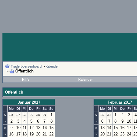
Traderboersenboard
>
Kalender
Öffentlich
Hilfe
Kalender
Öffentlich
Januar 2017
Februar 2017
Mo
Di
Mi
Do
Fr
Sa
So
Mo
Di
Mi
Do
Fr
S
1
1
2
3
4
>
26
27
28
29
30
31
>
30
31
2
3
4
5
6
7
8
6
7
8
9
10
1
>
>
9
10
11
12
13
14
15
13
14
15
16
17
1
>
>
16
17
18
19
20
21
22
20
21
22
23
24
2
>
>