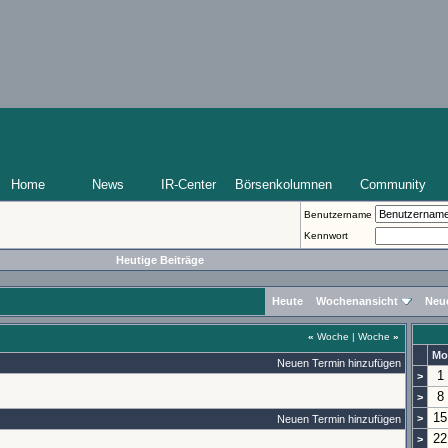
Home
News
IR-Center
Börsenkolumnen
Community
Benutzername
Kennwort
Heutige Beiträge
Heute
Wochenansicht
Neu
«
Woche
|
Woche
»
Mo
Neuen Termin hinzufügen
1
>
8
>
15
>
Neuen Termin hinzufügen
22
>