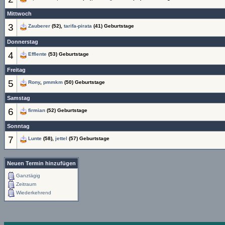
Mittwoch
3
Zauberer
(52),
tarifa-pirata
(41) Geburtstage
Donnerstag
4
Efflente
(53) Geburtstage
Freitag
5
Rony
,
pmmkm
(50) Geburtstage
Samstag
6
firmian
(52) Geburtstage
Sonntag
7
Lunte
(58),
jettel
(57) Geburtstage
Neuen Termin hinzufügen
Ganztägig
Zeitraum
Wiederkehrend