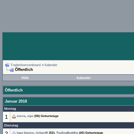
Traderboersenboard
>
Kalender
Öffentlich
Hilfe
Kalender
Öffentlich
Januar 2018
Montag
1
sierra
,
sipo
(58) Geburtstage
Dienstag
2
lupo bianco
,
richardK
(52),
TradingBuddha
(40) Geburtstage