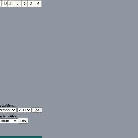
30
31
1
2
3
4
e zu Monat
nder wählen