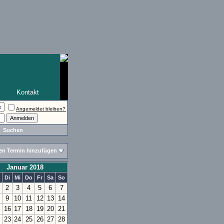
Kontakt
Angemeldet bleiben?
Suchen
en Termin hinzufügen
Januar 2018
Di
Mi
Do
Fr
Sa
So
2
3
4
5
6
7
9
10
11
12
13
14
16
17
18
19
20
21
23
24
25
26
27
28