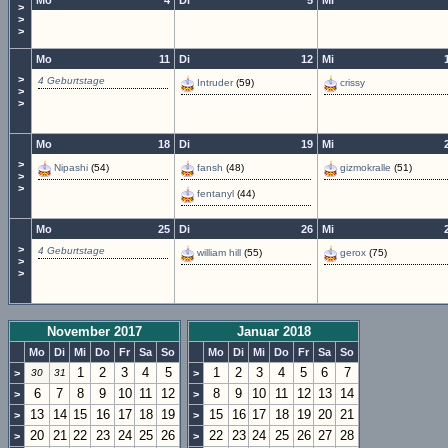
Mo
4
Di
5
Mi
>
>
>
Mo
11
Di
12
Mi
>
4 Geburtstage
Intruder
(59)
crissy
>
>
Mo
18
Di
19
Mi
>
Nipashi
(54)
fansh
(48)
gizmokralle
(51)
>
>
fentanyl
(44)
Mo
25
Di
26
Mi
>
4 Geburtstage
william hill
(55)
gerox
(75)
>
>
November 2017
Januar 2018
Mo
Di
Mi
Do
Fr
Sa
So
Mo
Di
Mi
Do
Fr
Sa
So
1
2
3
4
5
1
2
3
4
5
6
7
>
30
31
>
6
7
8
9
10
11
12
8
9
10
11
12
13
14
>
>
13
14
15
16
17
18
19
15
16
17
18
19
20
21
>
>
20
21
22
23
24
25
26
22
23
24
25
26
27
28
>
>