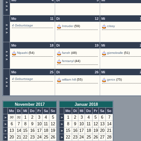
Mo
4
Di
5
Mi
>
>
>
Mo
11
Di
12
Mi
>
4 Geburtstage
Intruder
(59)
crissy
>
>
Mo
18
Di
19
Mi
>
Nipashi
(54)
fansh
(48)
gizmokralle
(51)
>
>
fentanyl
(44)
Mo
25
Di
26
Mi
>
4 Geburtstage
william hill
(55)
gerox
(75)
>
>
November 2017
Januar 2018
Mo
Di
Mi
Do
Fr
Sa
So
Mo
Di
Mi
Do
Fr
Sa
So
1
2
3
4
5
1
2
3
4
5
6
7
>
30
31
>
6
7
8
9
10
11
12
8
9
10
11
12
13
14
>
>
13
14
15
16
17
18
19
15
16
17
18
19
20
21
>
>
20
21
22
23
24
25
26
22
23
24
25
26
27
28
>
>