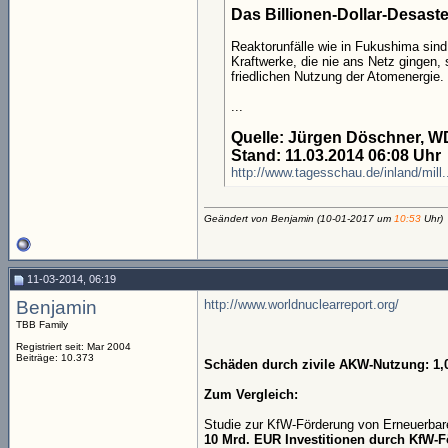
Das Billionen-Dollar-Desaste
Reaktorunfälle wie in Fukushima sind
Kraftwerke, die nie ans Netz gingen
friedlichen Nutzung der Atomenergie.
...
Quelle: Jürgen Döschner, W
Stand: 11.03.2014 06:08 Uhr
http://www.tagesschau.de/inland/mill.
Geändert von Benjamin (10-01-2017 um
10:53
Uhr)
11-03-2014, 06:19
Benjamin
http://www.worldnuclearreport.org/
TBB Family
Registriert seit: Mar 2004
Beiträge: 10.373
Schäden durch zivile AKW-Nutzung: 1,0
Zum Vergleich:
Studie zur KfW-Förderung von Erneuerbar
10 Mrd. EUR Investitionen durch KfW-F