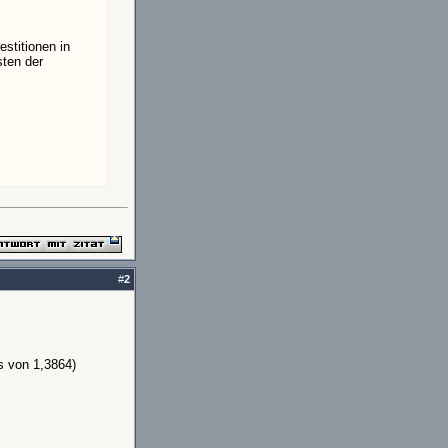
stitionen in
sten der
#
2
 von 1,3864)