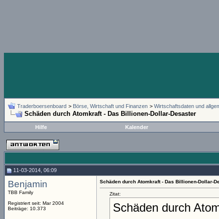
Traderboersenboard
>
Börse, Wirtschaft und Finanzen
>
Wirtschaftsdaten und allg
Schäden durch Atomkraft - Das Billionen-Dollar-Desaster
Hilfe
Kalender
11-03-2014, 06:09
Benjamin
Schäden durch Atomkraft - Das Billionen-Dollar-D
TBB Family
Zitat:
Registriert seit: Mar 2004
Schäden durch Atom
Beiträge: 10.373