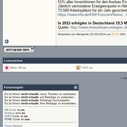
51% aller Investitionen für den Ausbau 
Jährlich vermiedene Energieimporte in H
73.500 Arbeitsplätze für ein Jahr gesicher
https://www.kfw.de/KfW-Konzern/Newsr...
In 2012 erfolgten in Deutschland 19,5 M
Quelle:
http://www.erneuerbare-energien.de
Geändert von Benjamin (11-03-2014 um
06:52
Uhr)
Lesezeichen
Mister Wong
YiGG.de
«
Vo
Forumregeln
Es ist Ihnen
nicht erlaubt
, neue Themen zu verfassen.
Es ist Ihnen
nicht erlaubt
, auf Beiträge zu antworten.
Es ist Ihnen
nicht erlaubt
, Anhänge hochzuladen.
Es ist Ihnen
nicht erlaubt
, Ihre Beiträge zu bearbeiten.
BB-Code
ist
an
.
Smileys
sind
an
.
[IMG]
Code ist
an
.
HTML-Code ist
aus
.
Foren-Regeln