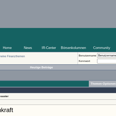
Home
News
IR-Center
Börsenkolumnen
Community
Benutzername
emeine Finanzthemen
Kennwort
Heutige Beiträge
Themen-Optionen
esaster
kraft