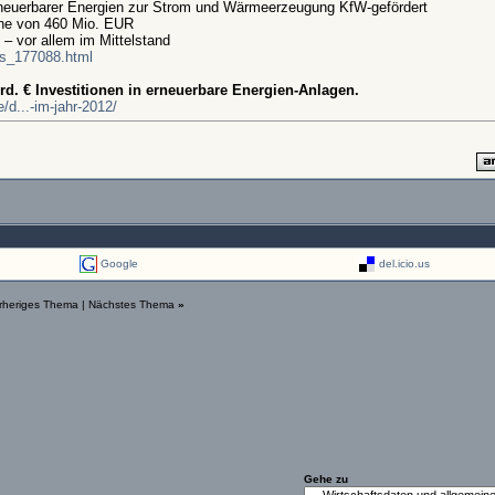
Erneuerbarer Energien zur Strom und Wärmeerzeugung KfW-gefördert
öhe von 460 Mio. EUR
t – vor allem im Mittelstand
ls_177088.html
rd. € Investitionen in erneuerbare Energien-Anlagen.
/d...-im-jahr-2012/
Google
del.icio.us
rheriges Thema
|
Nächstes Thema
»
Gehe zu