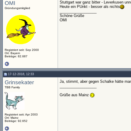
OMI
Stuttgart war ganz bitter - Leverkusen unn
Heute ein PUnkt - besser als nichts
Gründungsmitglied
__________________
Schöne Grüße
OMI
Registriert seit: Sep 2000
Ort: Bayern
Beiträge: 82.687
17-12-2018, 12:33
Grinsekater
Ja, stimmt, aber gegen Schalke hätte m
__________________
TBB Family
Grüße aus Mainz
Registriert seit: Apr 2003
Ort: Mainz
Beiträge: 92.652