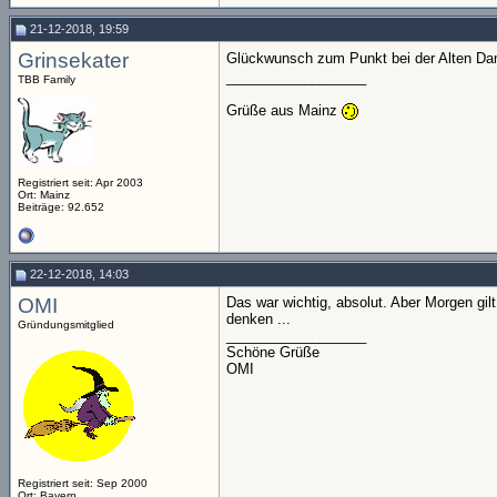
21-12-2018, 19:59
Grinsekater
Glückwunsch zum Punkt bei der Alten D
__________________
TBB Family
Grüße aus Mainz
Registriert seit: Apr 2003
Ort: Mainz
Beiträge: 92.652
22-12-2018, 14:03
OMI
Das war wichtig, absolut. Aber Morgen gil
denken ...
Gründungsmitglied
__________________
Schöne Grüße
OMI
Registriert seit: Sep 2000
Ort: Bayern