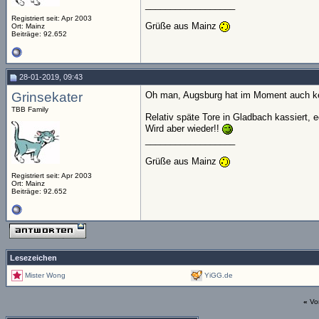
__________________
Registriert seit: Apr 2003
Grüße aus Mainz
Ort: Mainz
Beiträge: 92.652
28-01-2019, 09:43
Grinsekater
Oh man, Augsburg hat im Moment auch k
TBB Family
Relativ späte Tore in Gladbach kassiert, 
Wird aber wieder!!
__________________
Grüße aus Mainz
Registriert seit: Apr 2003
Ort: Mainz
Beiträge: 92.652
Lesezeichen
Mister Wong
YiGG.de
«
Vo