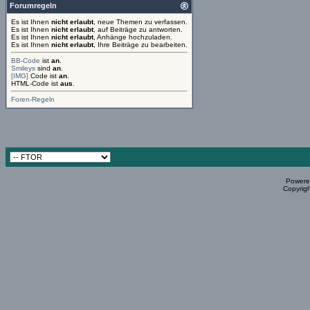
Forumregeln
Es ist Ihnen
nicht erlaubt
, neue Themen zu verfassen.
Es ist Ihnen
nicht erlaubt
, auf Beiträge zu antworten.
Es ist Ihnen
nicht erlaubt
, Anhänge hochzuladen.
Es ist Ihnen
nicht erlaubt
, Ihre Beiträge zu bearbeiten.
BB-Code
ist
an
.
Smileys
sind
an
.
[IMG]
Code ist
an
.
HTML-Code ist
aus
.
Foren-Regeln
Powered
Copyrigh