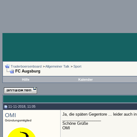
Traderboersenboard
>
Allgemeiner Talk
>
Sport
FC Augsburg
Hilfe
Kalender
11-11-2018, 11:05
OMI
Ja, die späten Gegentore ... leider auch i
__________________
Gründungsmitglied
Schöne Grüße
OMI