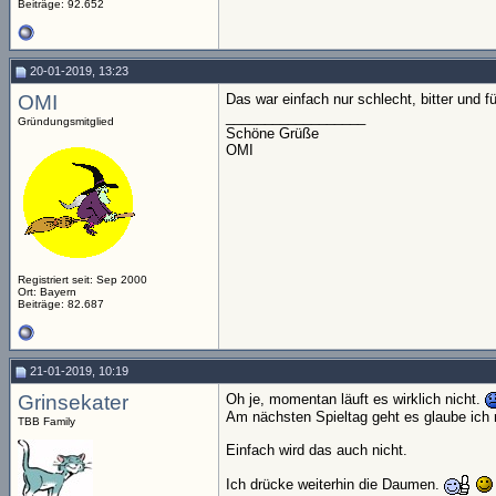
Beiträge: 92.652
20-01-2019, 13:23
OMI
Das war einfach nur schlecht, bitter und fü
__________________
Gründungsmitglied
Schöne Grüße
OMI
Registriert seit: Sep 2000
Ort: Bayern
Beiträge: 82.687
21-01-2019, 10:19
Grinsekater
Oh je, momentan läuft es wirklich nicht.
Am nächsten Spieltag geht es glaube ich
TBB Family
Einfach wird das auch nicht.
Ich drücke weiterhin die Daumen.