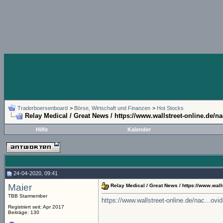
Traderboersenboard
>
Börse, Wirtschaft und Finanzen
>
Hot Stocks
Relay Medical / Great News / https://www.wallstreet-online.de/na
Hilfe
Kalender
24-04-2020, 09:41
Maier
Relay Medical / Great News / https://www.wall
TBB Starmember
https://www.wallstreet-online.de/nac...ovid
Registriert seit: Apr 2017
Beiträge: 130