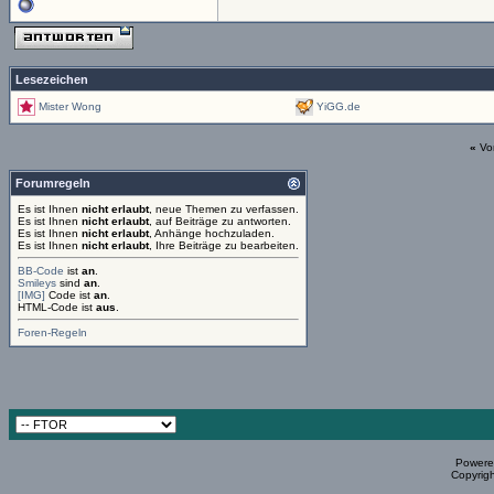
Lesezeichen
Mister Wong
YiGG.de
«
Vo
Forumregeln
Es ist Ihnen
nicht erlaubt
, neue Themen zu verfassen.
Es ist Ihnen
nicht erlaubt
, auf Beiträge zu antworten.
Es ist Ihnen
nicht erlaubt
, Anhänge hochzuladen.
Es ist Ihnen
nicht erlaubt
, Ihre Beiträge zu bearbeiten.
BB-Code
ist
an
.
Smileys
sind
an
.
[IMG]
Code ist
an
.
HTML-Code ist
aus
.
Foren-Regeln
Powered
Copyrigh