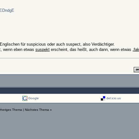
pEDndgE
Englischen für suspicious oder auch suspect, also Verdächtiger.
t, wenn eben etwas
suspekt
erscheint, das heißt, auch dann, wenn etwas „
fa
Google
del.icio.us
rheriges Thema
|
Nächstes Thema
»