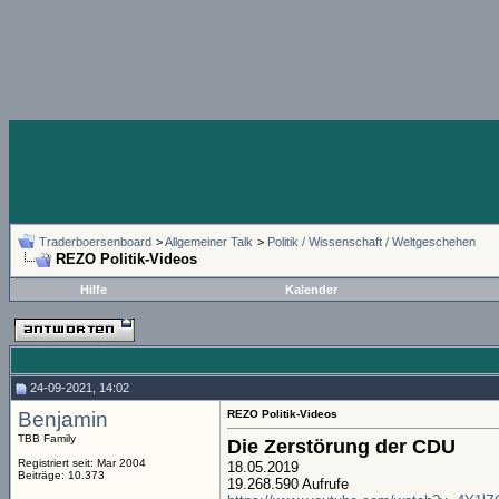
Traderboersenboard
>
Allgemeiner Talk
>
Politik / Wissenschaft / Weltgeschehen
REZO Politik-Videos
Hilfe
Kalender
24-09-2021, 14:02
Benjamin
REZO Politik-Videos
TBB Family
Die Zerstörung der CDU
Registriert seit: Mar 2004
18.05.2019
Beiträge: 10.373
19.268.590 Aufrufe