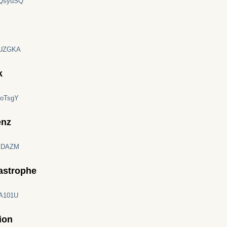
ZQsyuSQ
ijUZGKA
k
joTsgY
enz
skDAZM
tastrophe
tA101U
ion