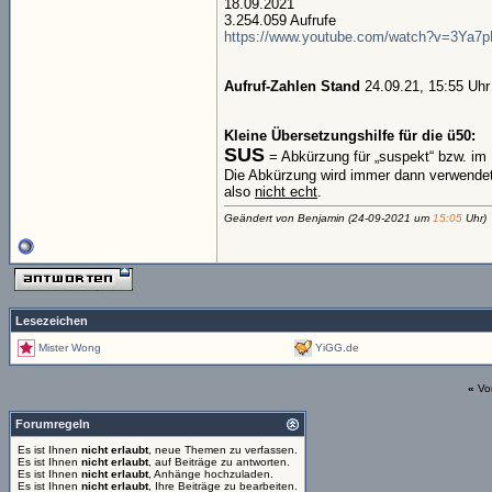
18.09.2021
3.254.059 Aufrufe
https://www.youtube.com/watch?v=3Ya7
Aufruf-Zahlen Stand
24.09.21, 15:55 Uhr
Kleine Übersetzungshilfe für die ü50:
SUS
= Abkürzung für „suspekt“ bzw. im 
Die Abkürzung wird immer dann verwende
also
nicht echt
.
Geändert von Benjamin (24-09-2021 um
15:05
Uhr)
Lesezeichen
Mister Wong
YiGG.de
«
Vo
Forumregeln
Es ist Ihnen
nicht erlaubt
, neue Themen zu verfassen.
Es ist Ihnen
nicht erlaubt
, auf Beiträge zu antworten.
Es ist Ihnen
nicht erlaubt
, Anhänge hochzuladen.
Es ist Ihnen
nicht erlaubt
, Ihre Beiträge zu bearbeiten.