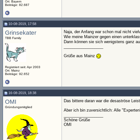
Ort: Bayern
Beiträge: 82.687
10-08-2019, 17:58
Grinsekater
Naja, der Anfang war schon mal nicht vie
Wie meine Mainzer gegen einen unterklass
TBB Family
Dann können sie sich wenigstens ganz auf
__________________
Grüße aus Mainz
Registriert seit: Apr 2003
Ort: Mainz
Beiträge: 92.652
16-08-2019, 18:38
OMI
Das bittere daran war die desaströse Leist
Gründungsmitglied
Aber ich bin zuversichtlich: Alle "Exper
__________________
Schöne Grüße
OMI