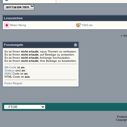
Lesezeichen
Mister Wong
YiGG.de
«
Vo
Forumregeln
Es ist Ihnen
nicht erlaubt
, neue Themen zu verfassen.
Es ist Ihnen
nicht erlaubt
, auf Beiträge zu antworten.
Es ist Ihnen
nicht erlaubt
, Anhänge hochzuladen.
Es ist Ihnen
nicht erlaubt
, Ihre Beiträge zu bearbeiten.
BB-Code
ist
an
.
Smileys
sind
an
.
[IMG]
Code ist
an
.
HTML-Code ist
aus
.
Foren-Regeln
Powered
Copyrigh