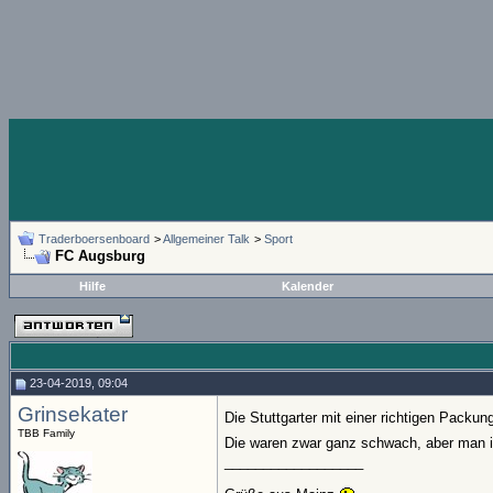
Traderboersenboard
>
Allgemeiner Talk
>
Sport
FC Augsburg
Hilfe
Kalender
23-04-2019, 09:04
Grinsekater
Die Stuttgarter mit einer richtigen Pack
TBB Family
Die waren zwar ganz schwach, aber man ist
__________________