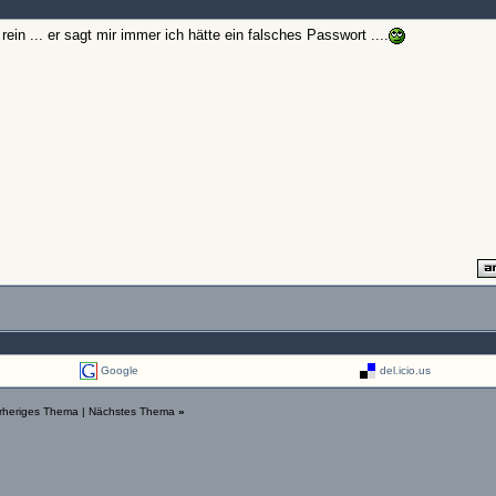
in ... er sagt mir immer ich hätte ein falsches Passwort ....
Google
del.icio.us
rheriges Thema
|
Nächstes Thema
»