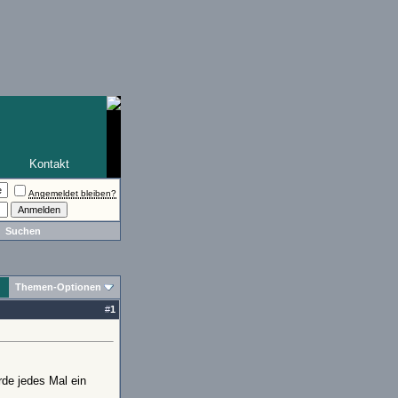
Kontakt
Angemeldet bleiben?
Suchen
Themen-Optionen
#
1
de jedes Mal ein