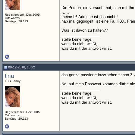
Die Person, die versucht hat, sich mit I
…...
Registriert seit: Dec 2005
meine IP-Adresse ist das nicht !
Ort: worms
hab mal gegoogelt: ist eine Fa. KBX, Fra
Beiträge: 20.113
Was ist davon zu halten??
__________________
stelle keine frage,
wenn du nicht weißt,
was du mit der antwort willst.
08-12-2018, 13:22
tina
das ganze passierte inzwischen schon 3 x
TBB Family
Na, auf mein Passwort kommen dürfte nich
__________________
stelle keine frage,
wenn du nicht weißt,
was du mit der antwort willst.
Registriert seit: Dec 2005
Ort: worms
Beiträge: 20.113