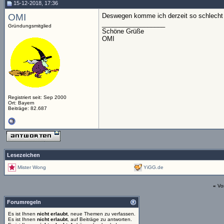
15-12-2018, 17:36
OMI
Deswegen komme ich derzeit so schlecht re
__________________
Gründungsmitglied
Schöne Grüße
OMI
Registriert seit: Sep 2000
Ort: Bayern
Beiträge: 82.687
Lesezeichen
Mister Wong
YiGG.de
«
Vo
Forumregeln
Es ist Ihnen
nicht erlaubt
, neue Themen zu verfassen.
Es ist Ihnen
nicht erlaubt
, auf Beiträge zu antworten.