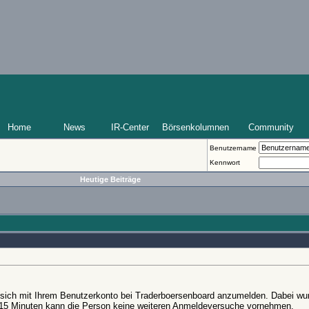
Home
News
IR-Center
Börsenkolumnen
Community
Benutzername
Kennwort
Heutige Beiträge
 sich mit Ihrem Benutzerkonto bei Traderboersenboard anzumelden. Dabei wur
 15 Minuten kann die Person keine weiteren Anmeldeversuche vornehmen.