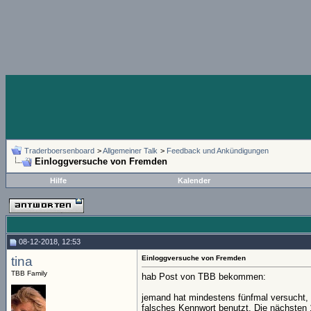
Traderboersenboard
>
Allgemeiner Talk
>
Feedback und Ankündigungen
Einloggversuche von Fremden
Hilfe
Kalender
08-12-2018, 12:53
tina
Einloggversuche von Fremden
TBB Family
hab Post von TBB bekommen:
jemand hat mindestens fünfmal versucht,
falsches Kennwort benutzt. Die nächsten