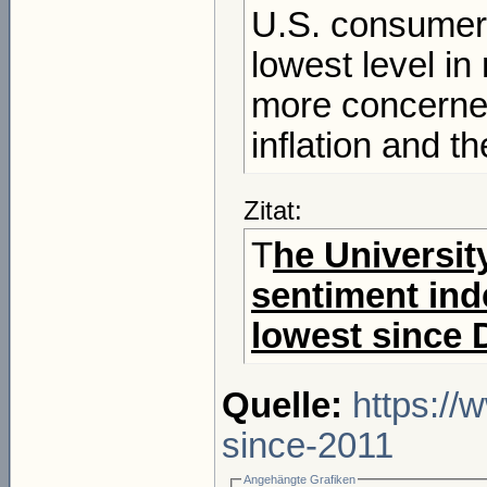
U.S. consumer s
lowest level i
more concerne
inflation and t
Zitat:
T
he Universit
sentiment ind
lowest since
Quelle:
https://
since-2011
Angehängte Grafiken