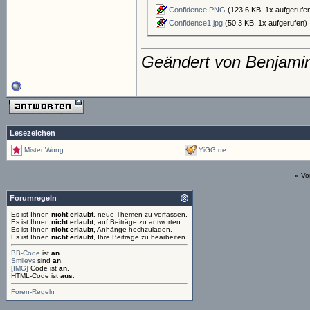
Confidence.PNG
(123,6 KB, 1x aufgerufe
Confidence1.jpg
(50,3 KB, 1x aufgerufen)
Geändert von Benjami
Lesezeichen
Mister Wong
YiGG.de
«
Vo
Forumregeln
Es ist Ihnen
nicht erlaubt
, neue Themen zu verfassen.
Es ist Ihnen
nicht erlaubt
, auf Beiträge zu antworten.
Es ist Ihnen
nicht erlaubt
, Anhänge hochzuladen.
Es ist Ihnen
nicht erlaubt
, Ihre Beiträge zu bearbeiten.
BB-Code
ist
an
.
Smileys
sind
an
.
[IMG]
Code ist
an
.
HTML-Code ist
aus
.
Foren-Regeln