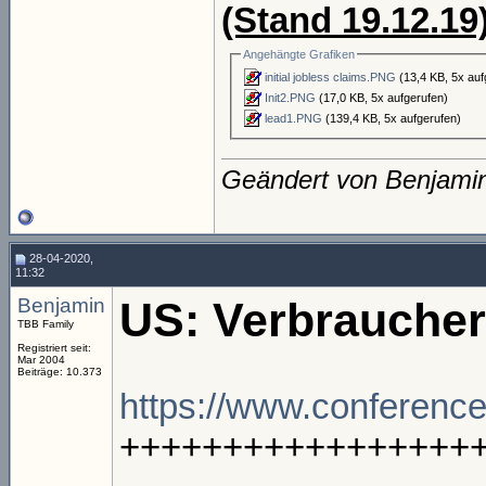
(Stand 19.12.19
Angehängte Grafiken
initial jobless claims.PNG
(13,4 KB, 5x auf
Init2.PNG
(17,0 KB, 5x aufgerufen)
lead1.PNG
(139,4 KB, 5x aufgerufen)
Geändert von Benjami
28-04-2020,
11:32
Benjamin
US: Verbraucher
TBB Family
Registriert seit:
Mar 2004
Beiträge: 10.373
https://www.conference
+++++++++++++++++