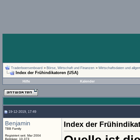
Traderboersenboard
>
Börse, Wirtschaft und Finanzen
>
Wirtschaftsdaten und allg
Index der Frühindikatoren (USA)
Hilfe
Kalender
19-12-2019, 17:49
Benjamin
Index der Frühindika
TBB Family
Registriert seit: Mar 2004
Beiträge: 10.373