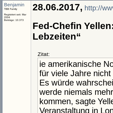
Benjamin
28.06.2017,
http://ww
TBB Family
Registriert seit: Mar
2004
Beiträge: 10.373
Fed-Chefin Yellen
Lebzeiten“
Zitat:
ie amerikanische No
für viele Jahre nich
Es würde wahrschein
werde niemals mehr 
kommen, sagte Yelle
Veranstaltung in Lon