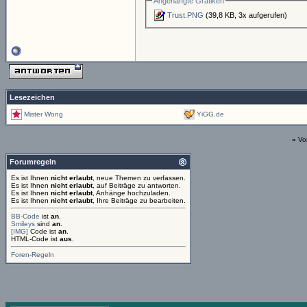
Angehängte Grafiken
Trust.PNG
(39,8 KB, 3x aufgerufen)
Lesezeichen
Mister Wong
YiGG.de
«
Vo
Forumregeln
Es ist Ihnen
nicht erlaubt
, neue Themen zu verfassen.
Es ist Ihnen
nicht erlaubt
, auf Beiträge zu antworten.
Es ist Ihnen
nicht erlaubt
, Anhänge hochzuladen.
Es ist Ihnen
nicht erlaubt
, Ihre Beiträge zu bearbeiten.
BB-Code
ist
an
.
Smileys
sind
an
.
[IMG]
Code ist
an
.
HTML-Code ist
aus
.
Foren-Regeln