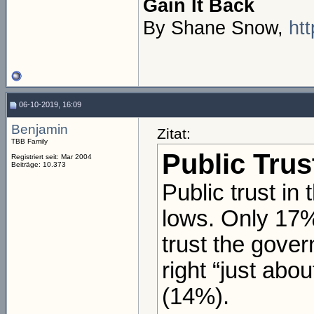
Gain It Back
By Shane Snow,
htt
06-10-2019, 16:09
Benjamin
Zitat:
TBB Family
Public Tru
Registriert seit: Mar 2004
Beiträge: 10.373
Public trust in
lows. Only 17%
trust the gove
right “just abo
(14%).