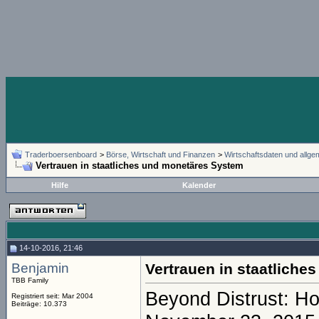
Traderboersenboard
>
Börse, Wirtschaft und Finanzen
>
Wirtschaftsdaten und allg
Vertrauen in staatliches und monetäres System
Hilfe
Kalender
14-10-2016, 21:46
Benjamin
Vertrauen in staatlich
TBB Family
Beyond Distrust: H
Registriert seit: Mar 2004
Beiträge: 10.373