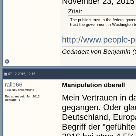
November 23, 2015
Zitat:
The public’s trust in the federal gov
trust the government in Washington to
http://www.people-p
Geändert von Benjamin 
07-12-2016, 12:16
ralle66
Manipulation überall
TBB Neuankömmling
Mein Vertrauen in d
Registriert seit: Jun 2012
Beiträge: 1
gegangen. Oder glaub
Deutschland, Europ
Begriff der "gefühlte