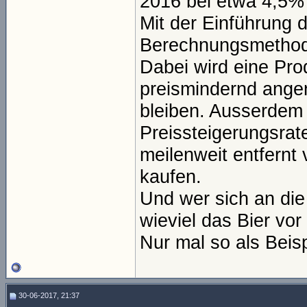
2016 bei etwa 4,5% 
Mit der Einführung 
Berechnungsmethode 
Dabei wird eine Prod
preismindernd ange
bleiben. Ausserdem 
Preissteigerungsra
meilenweit entfernt
kaufen.
Und wer sich an die
wieviel das Bier vor
Nur mal so als Beispi
30-06-2017, 21:37