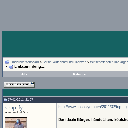
Traderboersenboard
>
Börse, Wirtschaft und Finanzen
>
Wirtschaftsdaten und allg
Linksammlung....
Hilfe
Kalender
17-02-2011, 21:37
simplify
http://www.cnanalyst.com/2011/02/top...g
__________________
letzter welterklärer
Der ideale Bürger: händefalten, köpfc