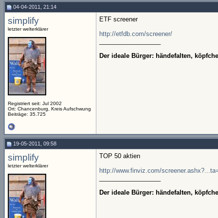
04-04-2011, 21:14
simplify
ETF screener
letzter welterklärer
http://etfdb.com/screener/
__________________
Der ideale Bürger: händefalten, köpfc
Registriert seit: Jul 2002
Ort: Chancenburg, Kreis Aufschwung
Beiträge: 35.725
19-05-2011, 09:58
simplify
TOP 50 aktien
letzter welterklärer
http://www.finviz.com/screener.ashx?...
__________________
Der ideale Bürger: händefalten, köpfc