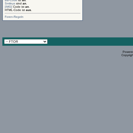
BB-Code
ist
an
.
Smileys
sind
an
.
[IMG]
Code ist
an
.
HTML-Code ist
aus
.
Foren-Regeln
Powered
Copyrigh