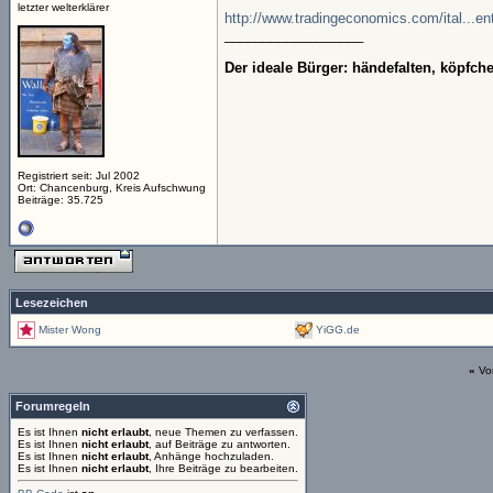
letzter welterklärer
http://www.tradingeconomics.com/ital...en
__________________
Der ideale Bürger: händefalten, köpfc
Registriert seit: Jul 2002
Ort: Chancenburg, Kreis Aufschwung
Beiträge: 35.725
Lesezeichen
Mister Wong
YiGG.de
«
Vo
Forumregeln
Es ist Ihnen
nicht erlaubt
, neue Themen zu verfassen.
Es ist Ihnen
nicht erlaubt
, auf Beiträge zu antworten.
Es ist Ihnen
nicht erlaubt
, Anhänge hochzuladen.
Es ist Ihnen
nicht erlaubt
, Ihre Beiträge zu bearbeiten.