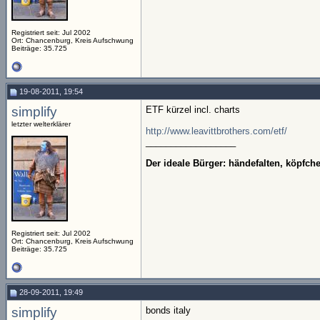
Registriert seit: Jul 2002
Ort: Chancenburg, Kreis Aufschwung
Beiträge: 35.725
19-08-2011, 19:54
simplify
ETF kürzel incl. charts
letzter welterklärer
http://www.leavittbrothers.com/etf/
__________________
Der ideale Bürger: händefalten, köpfc
Registriert seit: Jul 2002
Ort: Chancenburg, Kreis Aufschwung
Beiträge: 35.725
28-09-2011, 19:49
simplify
bonds italy