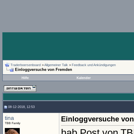
Traderboersenboard
>
Allgemeiner Talk
>
Feedback und Ankündigungen
Einloggversuche von Fremden
Hilfe
Kalender
08-12-2018, 12:53
tina
Einloggversuche vo
TBB Family
hab Post von T