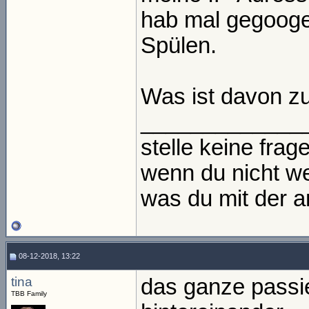
hab mal gegoogel
Spülen.
Was ist davon z
_____________
stelle keine frage
wenn du nicht we
was du mit der an
08-12-2018, 13:22
tina
das ganze passi
TBB Family