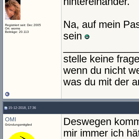
hintereinander.
Na, auf mein Pas
Registriert seit: Dec 2005
Ort: worms
Beiträge: 20.113
sein
_____________
stelle keine frage
wenn du nicht we
was du mit der an
15-12-2018, 17:36
OMI
Deswegen komme i
Gründungsmitglied
mir immer ich hät