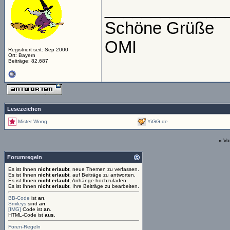
_____________
Schöne Grüße
OMI
Registriert seit: Sep 2000
Ort: Bayern
Beiträge: 82.687
Lesezeichen
Mister Wong
YiGG.de
«
Vo
Forumregeln
Es ist Ihnen
nicht erlaubt
, neue Themen zu verfassen.
Es ist Ihnen
nicht erlaubt
, auf Beiträge zu antworten.
Es ist Ihnen
nicht erlaubt
, Anhänge hochzuladen.
Es ist Ihnen
nicht erlaubt
, Ihre Beiträge zu bearbeiten.
BB-Code
ist
an
.
Smileys
sind
an
.
[IMG]
Code ist
an
.
HTML-Code ist
aus
.
Foren-Regeln