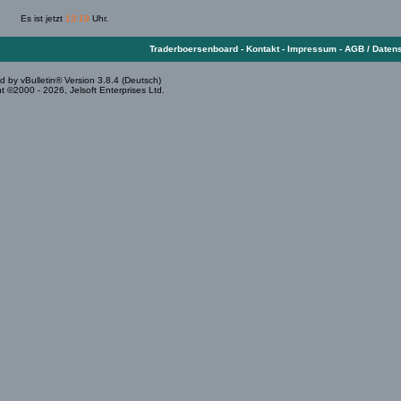
Es ist jetzt
13:19
Uhr.
Traderboersenboard
-
Kontakt
-
Impressum
-
AGB / Daten
 by vBulletin® Version 3.8.4 (Deutsch)
t ©2000 - 2026, Jelsoft Enterprises Ltd.