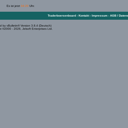
Es ist jetzt
04:20
Uhr.
Traderboersenboard
-
Kontakt
-
Impressum
-
AGB / Daten
 by vBulletin® Version 3.8.4 (Deutsch)
t ©2000 - 2026, Jelsoft Enterprises Ltd.