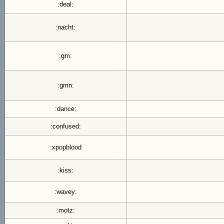
:deal:
:nacht:
:gm:
:gmn:
:dance:
:confused:
:xpopblood
:kiss:
:wavey:
:motz: