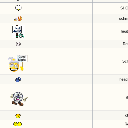
SH
schm
heu
Ro
Sch
head
d
c
R