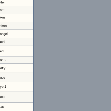
oller
sst
Wow
inken
angel
achi
red
nk_2
razy
rgue
ypt1
kotz
aeh