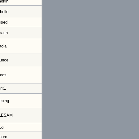
okin
hello
ssed
mash
aola
unce
ods
int1
eping
LESAM
Lol
nore