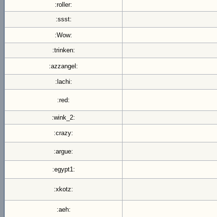
:roller:
:ssst:
:Wow:
:trinken:
:azzangel:
:lachi:
:red:
:wink_2:
:crazy:
:argue:
:egypt1:
:xkotz:
:aeh: