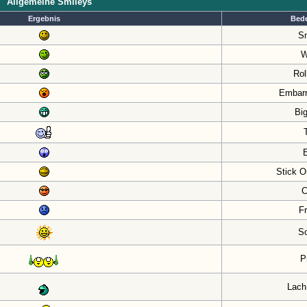
Allgemeine Smileys
Ergebnis
Bed
Sm
W
Rol
Embar
Big
Stick O
C
F
S
P
Lach