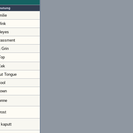
eutung
ilie
ink
leyes
rassment
 Grin
Top
Eek
ut Tongue
ool
rown
onne
rost
 kaputt