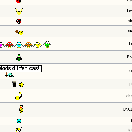
Sm
lux
pi
s
L
Bo
M
p
sle
UNC
ig