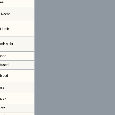
eal
 Nacht
llt mir
 mir nicht
ance
fused
blood
iss
avey
otz