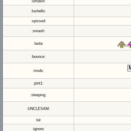
:smokin:
:luxhello:
:xpissed:
:smash:
:laola:
:bounce:
:mods:
:pint1:
:sleeping:
:UNCLESAM:
:lol:
:ignore: