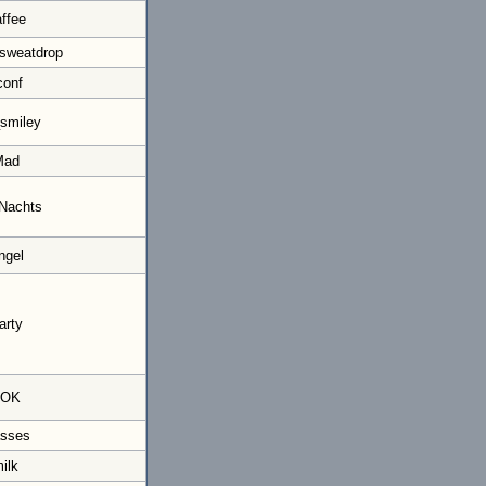
ffee
sweatdrop
conf
smiley
Mad
Nachts
ngel
arty
NOK
asses
ilk