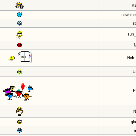
Ka
newblue
s
sun_
Nok 
E
P
gl
m