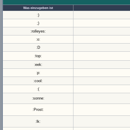
Was einzugeben ist
:)
;)
:rolleyes:
:o:
:D
:top:
:eek:
:p:
:cool:
:(
:sonne:
:Prost:
:lk: