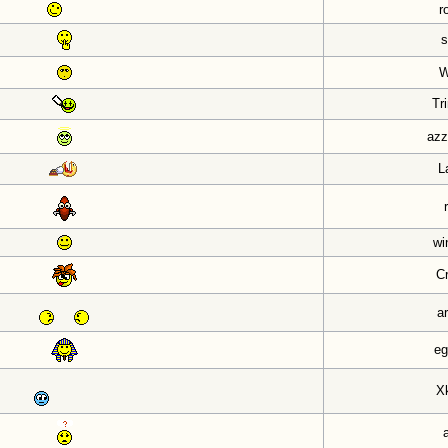
r
s
Tr
azz
L
wi
C
a
eg
X