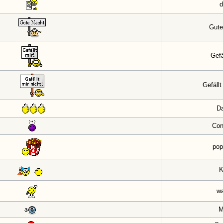
d
Gute
Gefä
Gefällt
D
Con
pop
K
w
M