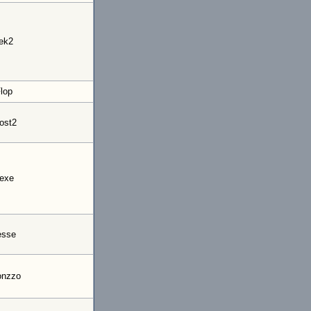
ek2
lop
ost2
exe
esse
onzzo