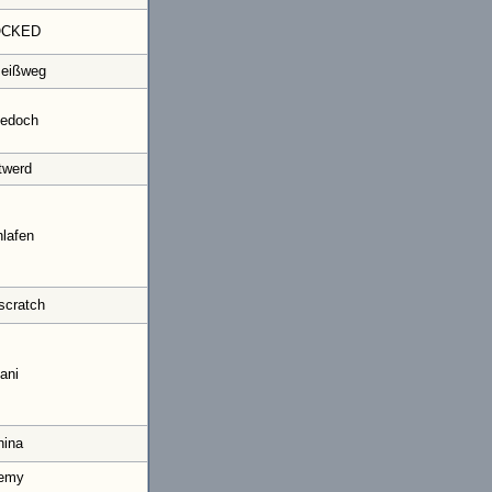
OCKED
eißweg
tedoch
twerd
lafen
scratch
ani
hina
emy