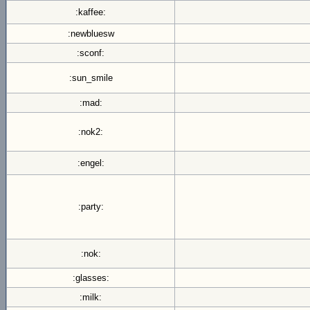
:kaffee:
:newbluesw
:sconf:
:sun_smile
:mad:
:nok2:
:engel:
:party:
:nok:
:glasses:
:milk: