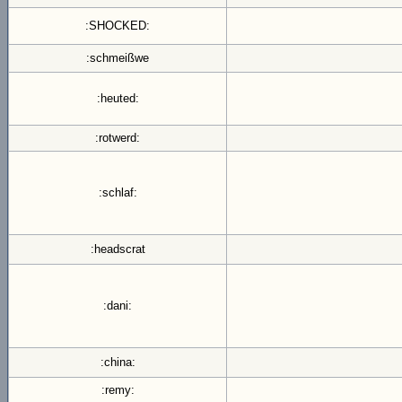
:SHOCKED:
:schmeißwe
:heuted:
:rotwerd:
:schlaf:
:headscrat
:dani:
:china:
:remy: