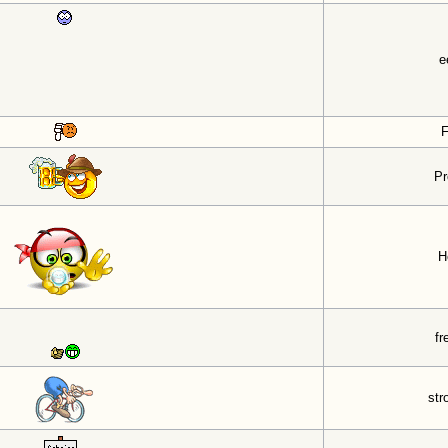
e
F
Pr
H
fr
str