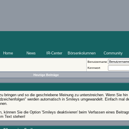
Home
News
IR-Center
Börsenkolumnen
Community
Benutzername
Kennwort
Heutige Beiträge
zu bringen und so die geschriebene Meinung zu unterstreichen. Wenn Sie hin
dardzeichenfolgen" werden automatisch in Smileys umgewandelt. Einfach mal d
nnen.
n, können Sie die Option 'Smileys deaktivieren' beim Verfassen eines Beitra
im Text stehen!