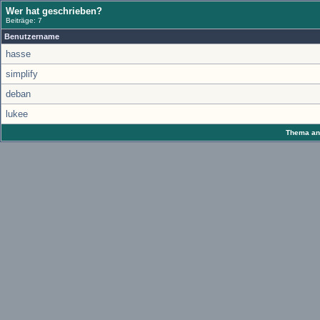
Wer hat geschrieben?
Beiträge: 7
Benutzername
hasse
simplify
deban
lukee
Thema anz