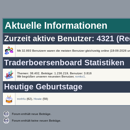
Aktuelle Informationen
Zurzeit aktive Benutzer
: 4321 (Re
Mit 32.893 Benutzern waren die meisten Benutzer gleichzeitig online (18-06-2026 u
Traderboersenboard Statistiken
Themen: 38.402, Beiträge: 1.236.219, Benutzer: 3.816
Wir begrüßen unseren neuesten Benutzer,
romko1
.
Heutige Geburtstage
trothfu
(62),
Howie
(58)
Forum enthält neue Beiträge.
Forum enthält keine neuen Beiträge.