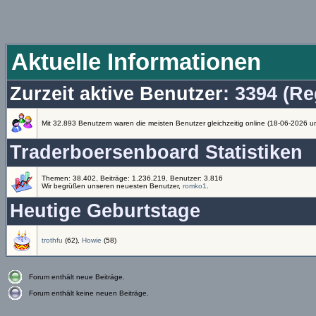
Aktuelle Informationen
Zurzeit aktive Benutzer
: 3394 (Re
Mit 32.893 Benutzern waren die meisten Benutzer gleichzeitig online (18-06-2026 u
Traderboersenboard Statistiken
Themen: 38.402, Beiträge: 1.236.219, Benutzer: 3.816
Wir begrüßen unseren neuesten Benutzer,
romko1
.
Heutige Geburtstage
trothfu
(62),
Howie
(58)
Forum enthält neue Beiträge.
Forum enthält keine neuen Beiträge.