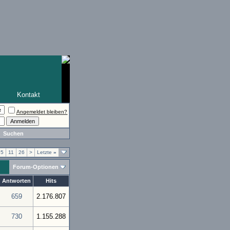
Kontakt
Angemeldet bleiben?
Suchen
5
11
26
>
Letzte
»
Forum-Optionen
Antworten
Hits
659
2.176.807
730
1.155.288