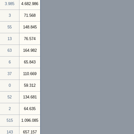
3.985
4.682.986
3
71.568
55
148.845
13
76.574
63
164.982
6
65.843
37
110.669
0
59.312
52
134.681
2
64.635
515
1.096.085
143
657.157