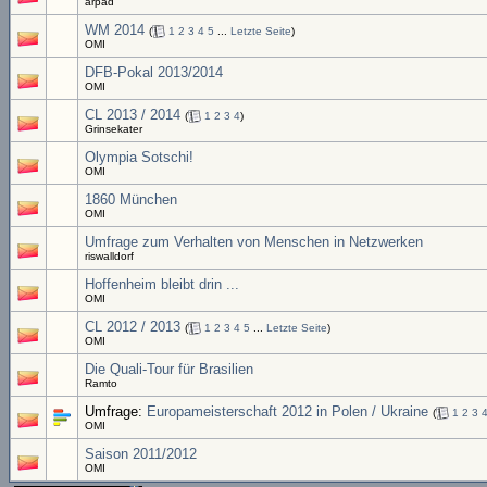
arpad
WM 2014
(
1
2
3
4
5
...
Letzte Seite
)
OMI
DFB-Pokal 2013/2014
OMI
CL 2013 / 2014
(
1
2
3
4
)
Grinsekater
Olympia Sotschi!
OMI
1860 München
OMI
Umfrage zum Verhalten von Menschen in Netzwerken
riswalldorf
Hoffenheim bleibt drin ...
OMI
CL 2012 / 2013
(
1
2
3
4
5
...
Letzte Seite
)
OMI
Die Quali-Tour für Brasilien
Ramto
Umfrage:
Europameisterschaft 2012 in Polen / Ukraine
(
1
2
3
OMI
Saison 2011/2012
OMI