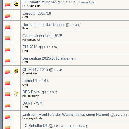
FC Bayern München
(
1
2
3
4
5
...
Letzte Seite
)
PC-Oldie-Udo
Europa - 2017/18
OMI
Hertha im Tal der Tränen
(
1
2
3
4
)
Ron
Götze wieder beim BVB
Klingelbeutel
EM 2016
(
1
2
3
4
5
)
OMI
Bundesliga 2015/2016 allgemein
OMI
CL 2014 / 2015
(
1
2
3
)
Grinsekater
Formel 1 - 2015
OMI
DFB-Pokal
(
1
2
3
4
)
nokostolany
DART - WM
OMI
Eintracht Frankfurt- der Wahnsinn hat einen Namen!
(
1
2
3
4
5
.
Börsengeflüster
FC Schalke 04
(
1
2
3
4
5
...
Letzte Seite
)