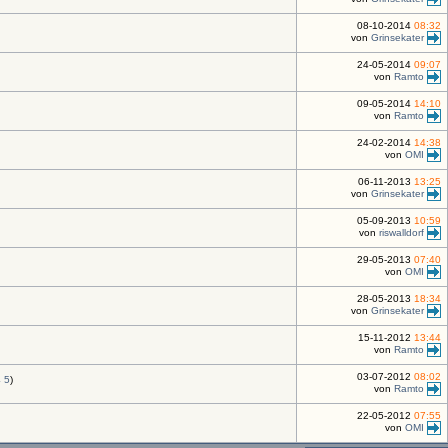
08-10-2014
08:32
von
Grinsekater
24-05-2014
09:07
von
Ramto
09-05-2014
14:10
von
Ramto
24-02-2014
14:38
von
OMI
06-11-2013
13:25
von
Grinsekater
05-09-2013
10:59
von
riswalldorf
29-05-2013
07:40
von
OMI
28-05-2013
18:34
von
Grinsekater
15-11-2012
13:44
von
Ramto
03-07-2012
08:02
4
5
)
von
Ramto
22-05-2012
07:55
von
OMI