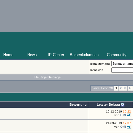
Home
News
IR-Center
Börsenkolumnen
Community
Benutzername
Kennwort
Heutige Beiträge
Seite 1 von 28
1
2
3
4
Bewertung
Letzter Beitrag
15-12-2019
10:22
von
OMI
21-09-2019
17:37
von
OMI