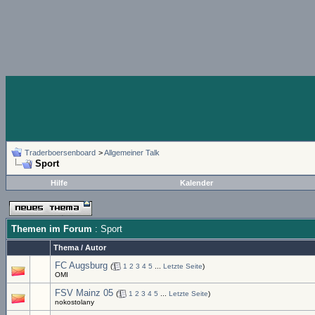
Traderboersenboard
>
Allgemeiner Talk
Sport
Hilfe
Kalender
Themen im Forum
: Sport
Thema
/
Autor
FC Augsburg
(
1
2
3
4
5
...
Letzte Seite
)
OMI
FSV Mainz 05
(
1
2
3
4
5
...
Letzte Seite
)
nokostolany