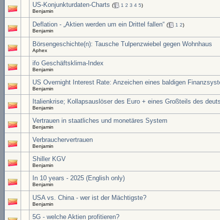
US-Konjunkturdaten-Charts
(
1
2
3
4
5
)
Benjamin
Deflation - „Aktien werden um ein Drittel fallen“
(
1
2
)
Benjamin
Börsengeschichte(n): Tausche Tulpenzwiebel gegen Wohnhaus
Aphex
ifo Geschäftsklima-Index
Benjamin
US Overnight Interest Rate: Anzeichen eines baldigen Finanzsy
Benjamin
Italienkrise; Kollapsauslöser des Euro + eines Großteils des de
Benjamin
Vertrauen in staatliches und monetäres System
Benjamin
Verbrauchervertrauen
Benjamin
Shiller KGV
Benjamin
In 10 years - 2025 (English only)
Benjamin
USA vs. China - wer ist der Mächtigste?
Benjamin
5G - welche Aktien profitieren?