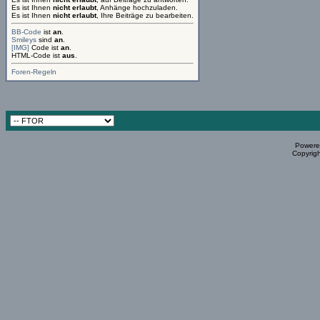
Es ist Ihnen
nicht erlaubt
, Anhänge hochzuladen.
Es ist Ihnen
nicht erlaubt
, Ihre Beiträge zu bearbeiten.
BB-Code
ist
an
.
Smileys
sind
an
.
[IMG]
Code ist
an
.
HTML-Code ist
aus
.
Foren-Regeln
Powered
Copyrigh