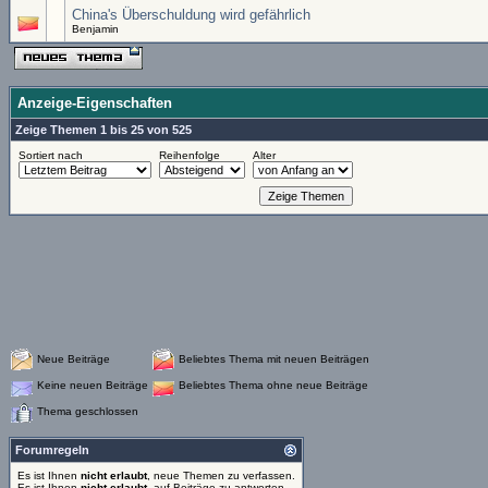
China's Überschuldung wird gefährlich
Benjamin
Anzeige-Eigenschaften
Zeige Themen 1 bis 25 von 525
Sortiert nach
Reihenfolge
Alter
Neue Beiträge
Beliebtes Thema mit neuen Beiträgen
Keine neuen Beiträge
Beliebtes Thema ohne neue Beiträge
Thema geschlossen
Forumregeln
Es ist Ihnen
nicht erlaubt
, neue Themen zu verfassen.
Es ist Ihnen
nicht erlaubt
, auf Beiträge zu antworten.