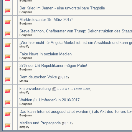
Benjamin
Der Krieg im Jemen - eine unvorstellbare Tragödie
Benjamin
Marktrelevanter 15. März 2017!
Benjamin
Steve Bannon, Chefberater von Trump: Dekonstruktion des Staa
Benjamin
„Wer hier nicht für Angela Merkel ist, ist ein Arschloch und kann 
simplify
Fake News in sozialen Medien
Benjamin
37% der US-Republikaner mögen Putin!
Benjamin
Dem deutschen Volke
(
1
2
)
Morillo
krisenvorbereitung
(
1
2
3
4
5
...
Letzte Seite
)
simplify
Wahlen (u. Umfragen) in 2016/2017
Benjamin
Das kann Internet ausgeschaltet werden (!) als Akt des Terrors bz
Benjamin
Medien und Propaganda
(
1
2
)
simplify