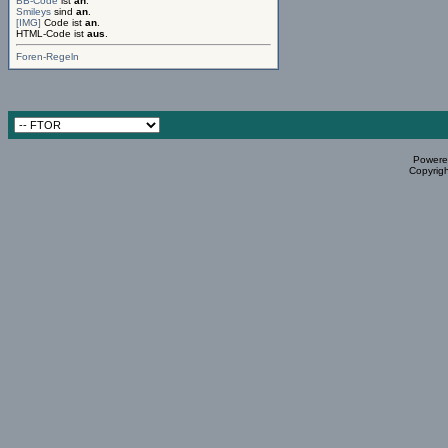
BB-Code
ist
an
.
Smileys
sind
an
.
[IMG]
Code ist
an
.
HTML-Code ist
aus
.
Foren-Regeln
Powered
Copyrigh