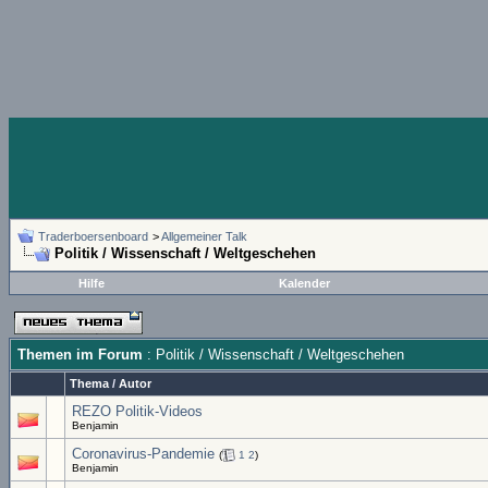
Traderboersenboard
>
Allgemeiner Talk
Politik / Wissenschaft / Weltgeschehen
Hilfe
Kalender
Themen im Forum
: Politik / Wissenschaft / Weltgeschehen
Thema
/
Autor
REZO Politik-Videos
Benjamin
Coronavirus-Pandemie
(
1
2
)
Benjamin