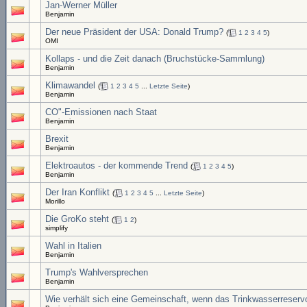
Jan-Werner Müller
Benjamin
Der neue Präsident der USA: Donald Trump?
(
1
2
3
4
5
)
OMI
Kollaps - und die Zeit danach (Bruchstücke-Sammlung)
Benjamin
Klimawandel
(
1
2
3
4
5
...
Letzte Seite
)
Benjamin
CO"-Emissionen nach Staat
Benjamin
Brexit
Benjamin
Elektroautos - der kommende Trend
(
1
2
3
4
5
)
Benjamin
Der Iran Konflikt
(
1
2
3
4
5
...
Letzte Seite
)
Morillo
Die GroKo steht
(
1
2
)
simplify
Wahl in Italien
Benjamin
Trump's Wahlversprechen
Benjamin
Wie verhält sich eine Gemeinschaft, wenn das Trinkwasserreservoi