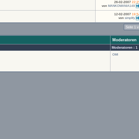
26-02-2007
22:2
von
MANKOMANIA149
12-02-2007
19:5
von
simplify
Seite 1 
Moderatoren
Moderatoren : 1
OMI