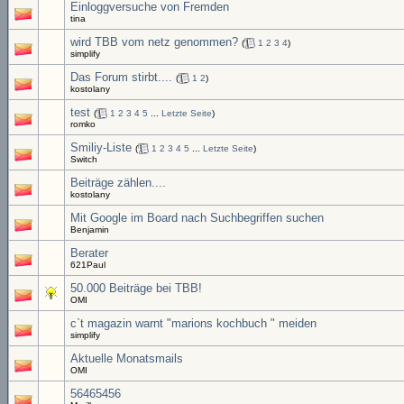
Einloggversuche von Fremden
tina
wird TBB vom netz genommen?
(
1
2
3
4
)
simplify
Das Forum stirbt....
(
1
2
)
kostolany
test
(
1
2
3
4
5
...
Letzte Seite
)
romko
Smiliy-Liste
(
1
2
3
4
5
...
Letzte Seite
)
Switch
Beiträge zählen....
kostolany
Mit Google im Board nach Suchbegriffen suchen
Benjamin
Berater
621Paul
50.000 Beiträge bei TBB!
OMI
c`t magazin warnt "marions kochbuch " meiden
simplify
Aktuelle Monatsmails
OMI
56465456