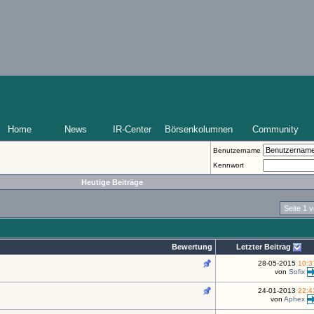
Home
News
IR-Center
Börsenkolumnen
Community
Benutzername
Kennwort
Heutige Beiträge
Seite 1 
Bewertung
Letzter Beitrag
28-05-2015
10:3
von
Sofix
24-01-2013
22:4
von
Aphex