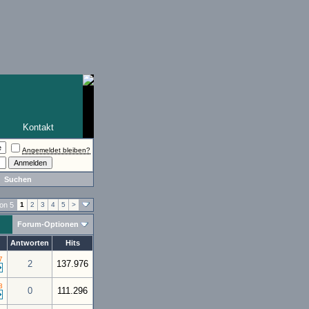
Kontakt
Angemeldet bleiben?
Suchen
von 5
1
2
3
4
5
>
Forum-Optionen
Antworten
Hits
7
2
137.976
3
0
111.296