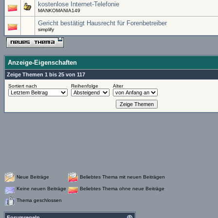
kostenlose Internet-Telefonie
MANKOMANIA149
Gericht bestätigt Hausrecht für Forenbetreiber
simplify
Anzeige-Eigenschaften
Zeige Themen 1 bis 25 von 117
Sortiert nach
Reihenfolge
Alter
Neue Beiträge
Beliebtes Thema mit neuen Beiträgen
Keine neuen Beiträge
Beliebtes Thema ohne neue Beiträge
Thema geschlossen
Forumregeln