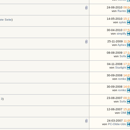
24-06-2010
08:0
von
Ramto
14-05-2010
15:1
zte Seite
)
von
sylvio
30-04-2010
07:5
von
simplify
25-11-2009
11:5
von
Aphex
08-08-2009
17:1
von
Sofix
04-11-2008
17:2
von
Starlight
30-09-2008
14:0
von
romko
30-09-2008
14:0
von
romko
23-08-2007
09:2
3
)
von
Sofix
12-06-2007
15:4
von
OMI
24-03-2007
11:0
von
PC-Oldie-Udo