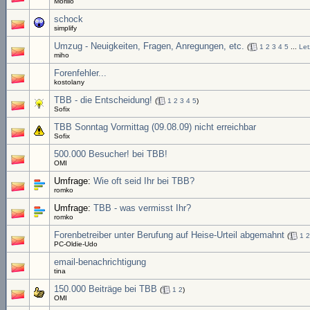
Morillo
schock
simplify
Umzug - Neuigkeiten, Fragen, Anregungen, etc.
(
1
2
3
4
5
...
Let
miho
Forenfehler...
kostolany
TBB - die Entscheidung!
(
1
2
3
4
5
)
Sofix
TBB Sonntag Vormittag (09.08.09) nicht erreichbar
Sofix
500.000 Besucher! bei TBB!
OMI
Umfrage:
Wie oft seid Ihr bei TBB?
romko
Umfrage:
TBB - was vermisst Ihr?
romko
Forenbetreiber unter Berufung auf Heise-Urteil abgemahnt
(
1
2
PC-Oldie-Udo
email-benachrichtigung
tina
150.000 Beiträge bei TBB
(
1
2
)
OMI