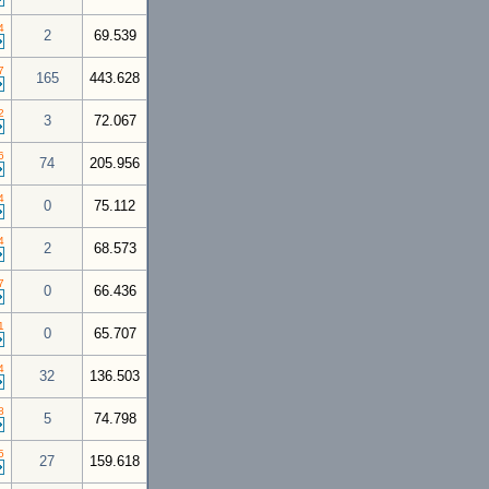
4
2
69.539
7
165
443.628
2
3
72.067
6
74
205.956
4
0
75.112
4
2
68.573
7
0
66.436
1
0
65.707
4
32
136.503
8
5
74.798
5
27
159.618