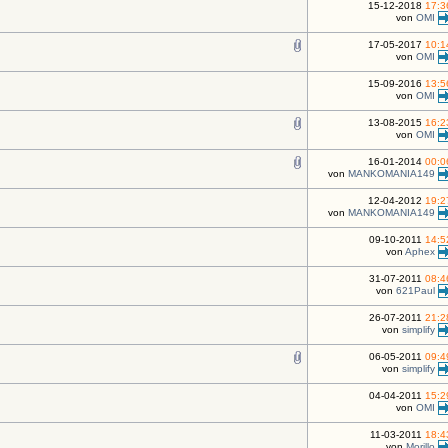
15-12-2018
17:3
von
OMI
17-05-2017
10:1
von
OMI
15-09-2016
13:5
von
OMI
13-08-2015
16:2
von
OMI
16-01-2014
00:0
von
MANKOMANIA149
12-04-2012
19:2
von
MANKOMANIA149
09-10-2011
14:5
von
Aphex
31-07-2011
08:4
von
621Paul
26-07-2011
21:2
von
simplify
06-05-2011
09:4
von
simplify
04-04-2011
15:2
von
OMI
11-03-2011
18:4
von
Morillo