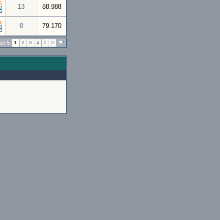
5
13
88.988
4
0
79.170
von 5
1
2
3
4
5
>