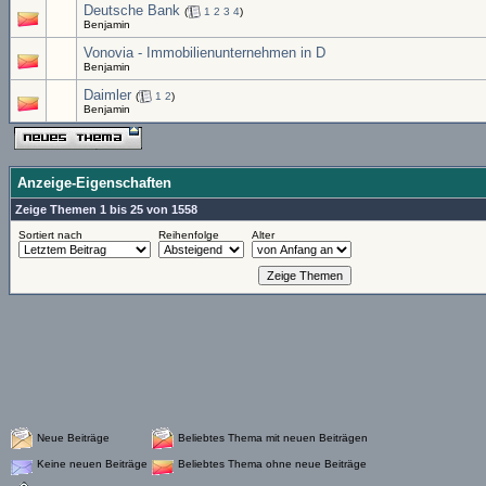
Deutsche Bank
(
1
2
3
4
)
Benjamin
Vonovia - Immobilienunternehmen in D
Benjamin
Daimler
(
1
2
)
Benjamin
Anzeige-Eigenschaften
Zeige Themen 1 bis 25 von 1558
Sortiert nach
Reihenfolge
Alter
Neue Beiträge
Beliebtes Thema mit neuen Beiträgen
Keine neuen Beiträge
Beliebtes Thema ohne neue Beiträge