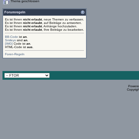
Thema geschlossen
Forumregeln
Es ist Ihnen
nicht erlaubt
, neue Themen zu verfassen.
Es ist Ihnen
nicht erlaubt
, auf Beiträge zu antworten.
Es ist Ihnen
nicht erlaubt
, Anhänge hochzuladen.
Es ist Ihnen
nicht erlaubt
, Ihre Beiträge zu bearbeiten.
BB-Code
ist
an
.
Smileys
sind
an
.
[IMG]
Code ist
an
.
HTML-Code ist
aus
.
Foren-Regeln
Powered
Copyrigh