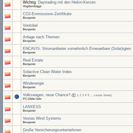
Wichtig:
Daytrading mit den Heikin-Kerzen
Vogtlandsiggi
CO2-Emmissions-Zertifikate
Benjamin
Vontobel
Benjamin
Anlage nach Themen
Benjamin
ENCAVIS: Stromanbieter vornehmlich Erneuerbare (Solar)rgien
Benjamin
Real Estate
Benjamin
Solactive Clean Water Index
Benjamin
Windenergie
Benjamin
Volkswagen, neue Chance?
(
1
2
3
4
5
...
Letzte Seite
)
PC-Oldie-Udo
LANXESS
Benjamin
Vestas Wind Systems
Benjamin
Große Versicherungsunternehmen