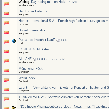
Wichtig:
Daytrading mit den Heikin-Kerzen
Vogtlandsiggi
Hamburger HafenLog
Benjamin
Hermès International S.A. - French high fashion luxury goods m
Benjamin
United Internet AG
Benjamin
Puma - technischer Kauf?
(
1
2
3
)
OMI
CONTINENTAL Aktie
Benjamin
ALLIANZ
(
1
2
3
4
5
...
Letzte Seite
)
Vogtlandsiggi
Münchener Rück
Benjamin
World Index
Benjamin
Eventim - Vermarktung von Tickets für Konzert-, Theater- und 
Benjamin
TEAMVIEWER AG: Software-Anbieter von Remote-Konnektivitä
Benjamin
INO / Inovio Pharmaceuticals / Mega - News: https://ih.advf