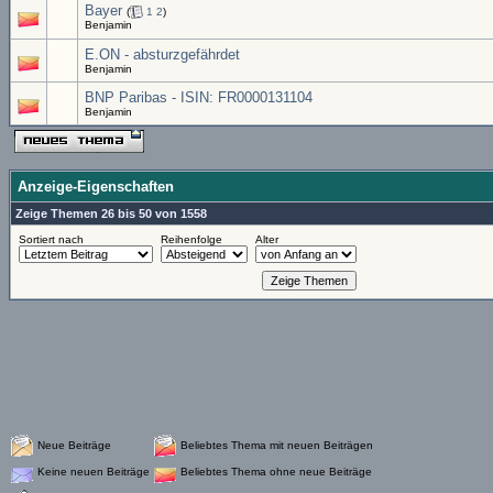
Bayer
(
1
2
)
Benjamin
E.ON - absturzgefährdet
Benjamin
BNP Paribas - ISIN: FR0000131104
Benjamin
Anzeige-Eigenschaften
Zeige Themen 26 bis 50 von 1558
Sortiert nach
Reihenfolge
Alter
Neue Beiträge
Beliebtes Thema mit neuen Beiträgen
Keine neuen Beiträge
Beliebtes Thema ohne neue Beiträge