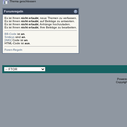
Thema geschlossen
Forumregeln
Es ist Ihnen
nicht erlaubt
, neue Themen zu verfassen.
Es ist Ihnen
nicht erlaubt
, auf Beiträge zu antworten.
Es ist Ihnen
nicht erlaubt
, Anhänge hochzuladen.
Es ist Ihnen
nicht erlaubt
, Ihre Beiträge zu bearbeiten.
BB-Code
ist
an
.
Smileys
sind
an
.
[IMG]
Code ist
an
.
HTML-Code ist
aus
.
Foren-Regeln
Powered
Copyrigh