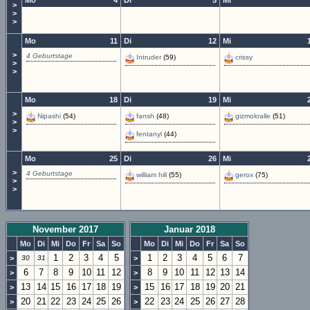
Mo
4
Di
5
Mi
>
>
>
Mo
11
Di
12
Mi
>
4 Geburtstage
Intruder
(59)
crissy
>
>
Mo
18
Di
19
Mi
>
Nipashi
(54)
fansh
(48)
gizmokralle
(51)
>
>
fentanyl
(44)
Mo
25
Di
26
Mi
>
4 Geburtstage
william hill
(55)
gerox
(75)
>
>
November 2017
Januar 2018
Mo
Di
Mi
Do
Fr
Sa
So
Mo
Di
Mi
Do
Fr
Sa
So
1
2
3
4
5
1
2
3
4
5
6
7
>
30
31
>
6
7
8
9
10
11
12
8
9
10
11
12
13
14
>
>
13
14
15
16
17
18
19
15
16
17
18
19
20
21
>
>
20
21
22
23
24
25
26
22
23
24
25
26
27
28
>
>