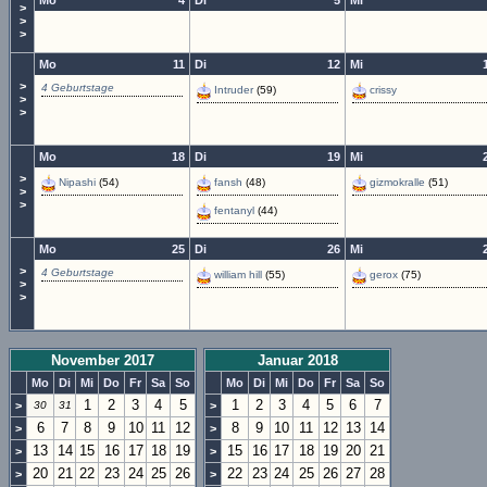
Mo
4
Di
5
Mi
>
>
>
Mo
11
Di
12
Mi
>
4 Geburtstage
Intruder
(59)
crissy
>
>
Mo
18
Di
19
Mi
>
Nipashi
(54)
fansh
(48)
gizmokralle
(51)
>
>
fentanyl
(44)
Mo
25
Di
26
Mi
>
4 Geburtstage
william hill
(55)
gerox
(75)
>
>
November 2017
Januar 2018
Mo
Di
Mi
Do
Fr
Sa
So
Mo
Di
Mi
Do
Fr
Sa
So
1
2
3
4
5
1
2
3
4
5
6
7
>
30
31
>
6
7
8
9
10
11
12
8
9
10
11
12
13
14
>
>
13
14
15
16
17
18
19
15
16
17
18
19
20
21
>
>
20
21
22
23
24
25
26
22
23
24
25
26
27
28
>
>