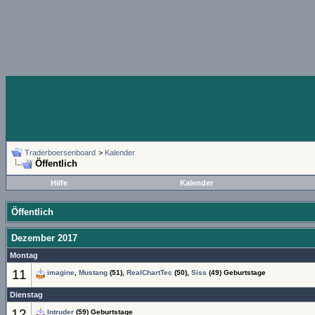
Traderboersenboard
>
Kalender
Öffentlich
Hilfe
Kalender
Öffentlich
Dezember 2017
Montag
11
imagine
,
Mustang
(51),
RealChartTec
(50),
Siss
(49) Geburtstage
Dienstag
12
Intruder
(59) Geburtstage