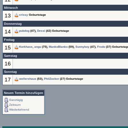
Mittwoch
13
crissy
Geburtstage
Donnerstag
14
pubdog
(47),
Dessi
(42) Geburtstage
Freitag
15
Korkhase
,
angu
(75),
MankoBlanko
(59),
Sunnyboy
(47),
Frodo
(37) Geburtstag
Samstag
16
Sonntag
17
wellershaus
(53),
PhilZocker
(27) Geburtstage
Neuen Termin hinzufügen
Ganztägig
Zeitraum
Wiederkehrend