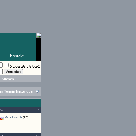
Kontakt
Angemeldet bleiben?
Suchen
en Termin hinzufügen
So
3
Mark Loerch
(70)