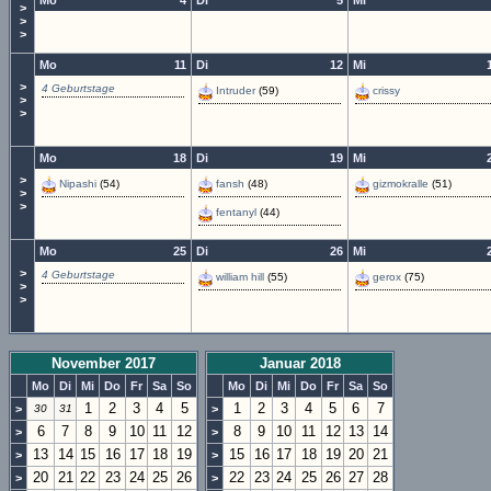
Mo
4
Di
5
Mi
>
>
>
Mo
11
Di
12
Mi
>
4 Geburtstage
Intruder
(59)
crissy
>
>
Mo
18
Di
19
Mi
>
Nipashi
(54)
fansh
(48)
gizmokralle
(51)
>
>
fentanyl
(44)
Mo
25
Di
26
Mi
>
4 Geburtstage
william hill
(55)
gerox
(75)
>
>
November 2017
Januar 2018
Mo
Di
Mi
Do
Fr
Sa
So
Mo
Di
Mi
Do
Fr
Sa
So
1
2
3
4
5
1
2
3
4
5
6
7
>
30
31
>
6
7
8
9
10
11
12
8
9
10
11
12
13
14
>
>
13
14
15
16
17
18
19
15
16
17
18
19
20
21
>
>
20
21
22
23
24
25
26
22
23
24
25
26
27
28
>
>