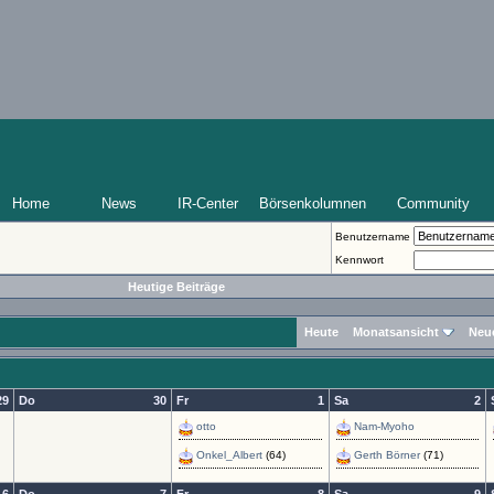
Home
News
IR-Center
Börsenkolumnen
Community
Benutzername
Kennwort
Heutige Beiträge
Heute
Monatsansicht
Neu
29
Do
30
Fr
1
Sa
2
otto
Nam-Myoho
Onkel_Albert
(64)
Gerth Börner
(71)