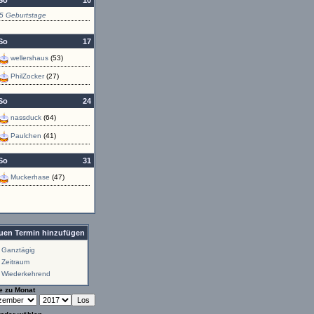
So
10
5 Geburtstage
So
17
wellershaus
(53)
PhilZocker
(27)
So
24
nassduck
(64)
Paulchen
(41)
So
31
Muckerhase
(47)
uen Termin hinzufügen
Ganztägig
Zeitraum
Wiederkehrend
e zu Monat