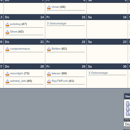
6
Do
7
Fr
8
Sa
9
Urmel
(49)
13
Do
14
Fr
15
Sa
16
5 Geburtstage
pubdog
(47)
Dessi
(42)
20
Do
21
Fr
22
Sa
23
computermaus
Bellam
(62)
27
Do
28
Fr
29
Sa
30
3 Geburtstage
moonlight
(73)
lwieser
(68)
admiral_kirk
(46)
RayTWFunk
(41)
Ne
Geh