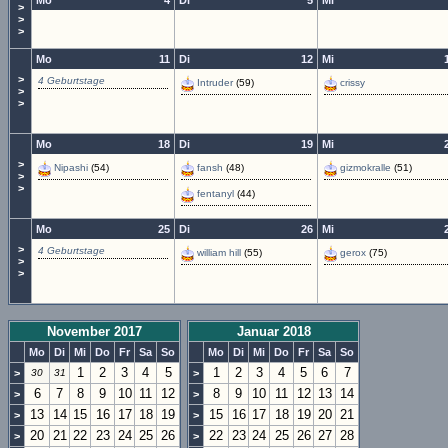
Mo
4
Di
5
Mi
>
>
>
Mo
11
Di
12
Mi
>
4 Geburtstage
Intruder
(59)
crissy
>
>
Mo
18
Di
19
Mi
>
Nipashi
(54)
fansh
(48)
gizmokralle
(51)
>
>
fentanyl
(44)
Mo
25
Di
26
Mi
>
4 Geburtstage
william hill
(55)
gerox
(75)
>
>
November 2017
Januar 2018
Mo
Di
Mi
Do
Fr
Sa
So
Mo
Di
Mi
Do
Fr
Sa
So
1
2
3
4
5
1
2
3
4
5
6
7
>
30
31
>
6
7
8
9
10
11
12
8
9
10
11
12
13
14
>
>
13
14
15
16
17
18
19
15
16
17
18
19
20
21
>
>
20
21
22
23
24
25
26
22
23
24
25
26
27
28
>
>