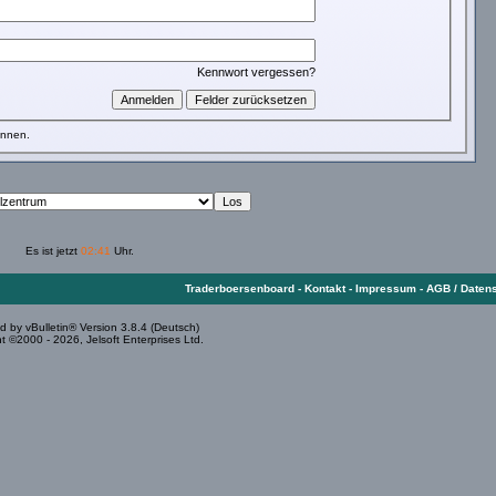
Kennwort vergessen?
önnen.
Es ist jetzt
02:41
Uhr.
Traderboersenboard
-
Kontakt
-
Impressum
-
AGB / Daten
 by vBulletin® Version 3.8.4 (Deutsch)
t ©2000 - 2026, Jelsoft Enterprises Ltd.